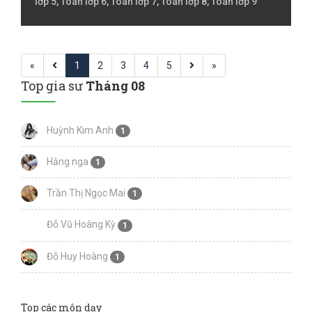
lớp 5, Toán lớp 6, Toán lớp 7, Toán lớp 8, Toán lớp 9
«
1
2
3
4
5
»
Top gia sư
Tháng 08
Huỳnh Kim Anh
1
Hằng nga
1
Trần Thị Ngọc Mai
1
Đỗ Vũ Hoàng Kỳ
1
Đỗ Huy Hoàng
1
Top các môn dạy