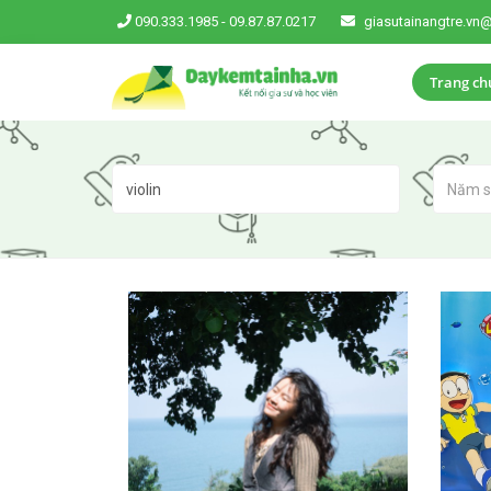
090.333.1985
-
09.87.87.0217
giasutainangtre.vn
Trang ch