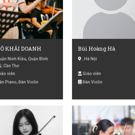
Ô KHẢI DOANH
Bùi Hoàng Hà
ận Ninh Kiều, Quận Bình
, Hà Nội
ỷ, Cần Thơ
iáo viên
Giáo viên
n Piano, Đàn Violin
Đàn Violin