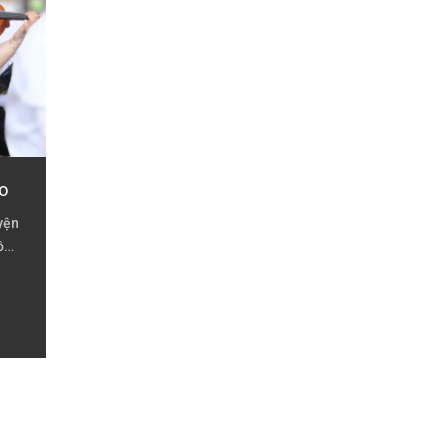
o
yện
ồ