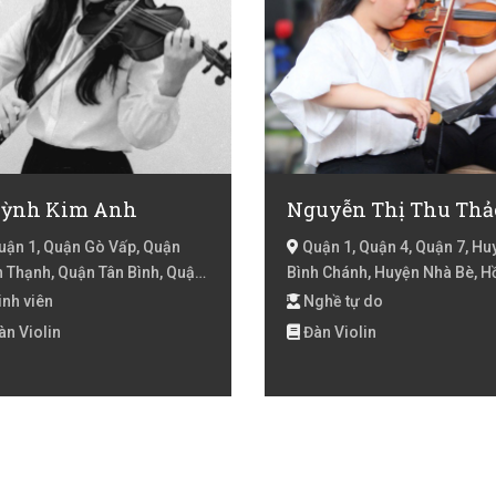
ỳnh Kim Anh
Nguyễn Thị Thu Thả
ận 1, Quận Gò Vấp, Quận
Quận 1, Quận 4, Quận 7, Hu
h Thạnh, Quận Tân Bình, Quận
Bình Chánh, Huyện Nhà Bè, H
 Nhuận, Quận 2, Quận 3, Quận
Chí Minh
nh viên
Nghề tự do
 Quận 7, Hồ Chí Minh
n Violin
Đàn Violin