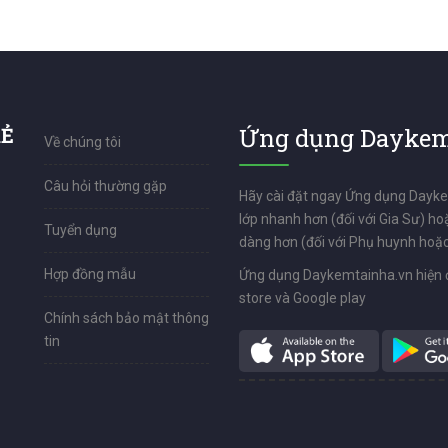
RẺ
Ứng dụng Daykem
Về chúng tôi
Câu hỏi thường gặp
Hãy cài đặt ngay Ứng dụng Dayk
lớp nhanh hơn (đối với Gia Sư) ho
Tuyển dụng
dàng hơn (đối với Phụ huynh hoặc
Hợp đồng mẫu
Ứng dụng Daykemtainha.vn hiện 
store và Google play
Chính sách bảo mật thông
tin