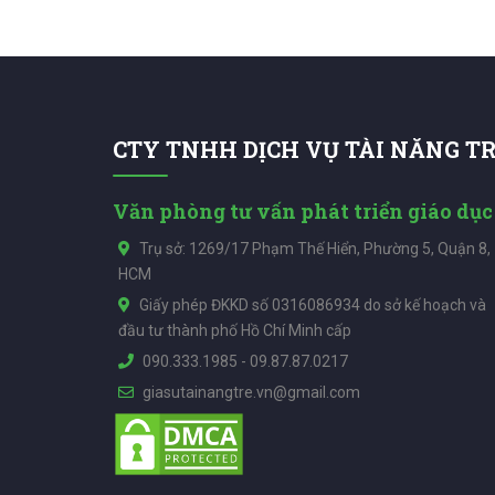
CTY TNHH DỊCH VỤ TÀI NĂNG T
Văn phòng tư vấn phát triển giáo dục
Trụ sở: 1269/17 Phạm Thế Hiển, Phường 5, Quận 8,
HCM
Giấy phép ĐKKD số 0316086934 do sở kế hoạch và
đầu tư thành phố Hồ Chí Minh cấp
090.333.1985
-
09.87.87.0217
giasutainangtre.vn@gmail.com