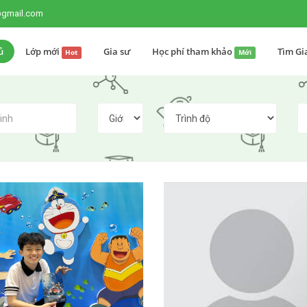
@gmail.com
ủ
Lớp mới
Gia sư
Học phí tham khảo
Tìm Gi
Hot
Mới