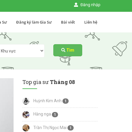
Đăng nhập
a Sư
Đăng ký làm Gia Sư
Bài viết
Liên hệ
Tìm
Top gia sư
Tháng 08
Huỳnh Kim Anh
1
Hằng nga
1
Trần Thị Ngọc Mai
1