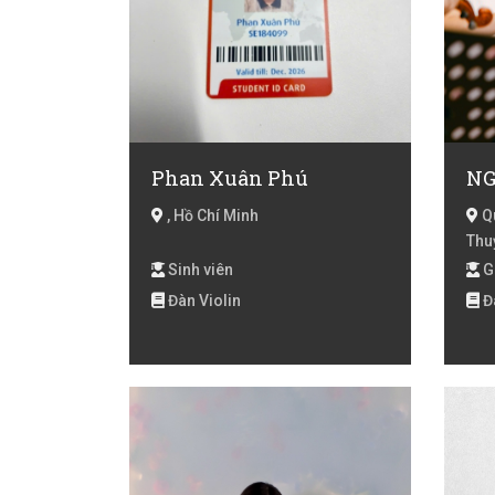
Phan Xuân Phú
NG
, Hồ Chí Minh
Qu
Thu
Sinh viên
G
Đàn Violin
Đà