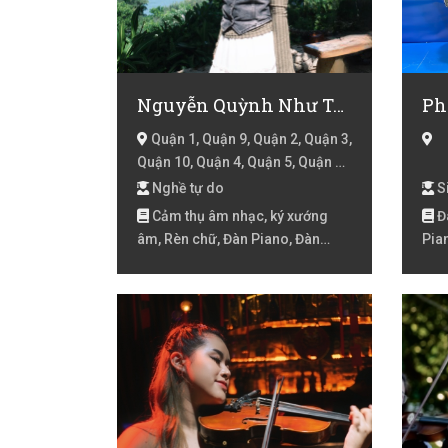
Nguyễn Quỳnh Như Trâm
Ph
Quận 1, Quận 9, Quận 2, Quận 3,
Quận 10, Quận 4, Quận 5, Quận 6,
Quận 8, Quận 7, Huyện Nhà Bè,
Nghề tự do
Si
Huyện Cần Giờ, Hồ Chí Minh
Cảm thụ âm nhạc, ký xướng
Đà
âm, Rèn chữ, Đàn Piano, Đàn
Pian
Violin