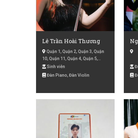
Lê Trần Hoài Thương
Ng
Quận 1, Quận 2, Quận 3, Quận
10, Quận 11, Quận 4, Quận 5,
Quận 8, Quận 7, Hồ Chí Minh
Sinh viên
Đã
Đàn Piano, Đàn Violin
Đà