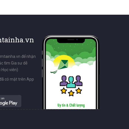
tainha.vn
emtainha.vn để nhận
ặc tìm Gia sư dễ
 Học viên)
đã có mặt trên App