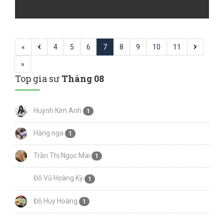
«
4
5
6
7
8
9
10
11
»
Top gia sư
Tháng 08
Huỳnh Kim Anh
1
Hằng nga
1
Trần Thị Ngọc Mai
1
Đỗ Vũ Hoàng Kỳ
1
Đỗ Huy Hoàng
1