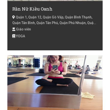
Rần Nữ Kiều Oanh
Quận 1, Quận 12, Quận Gò Vấp, Quận Bình Thạnh,
Quận Tân Bình, Quận Tân Phú, Quận Phú Nhuận, Quận
3, Quận 10, Quận Bình Tân, Hồ Chí Minh
Giáo viên
YOGA