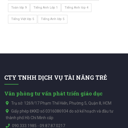
Toán lớp 9
Tiếng Anh Lớp 1
Tiếng Anh lóp 4
Tiếng Việt lớp 5
Tiếng Anh lớp 5
CTY TNHH DỊCH VỤ TÀI NĂNG TRẺ
Văn phòng tư vấn phát triển giáo dục
Trụ sở: 1269/17 Phạm Thế Hiển, Phường 5, Quận 8, HCM
Giấy phép ĐKKD số 0316086934 do sở kế hoạch và đầu tư
thành phố Hồ Chí Minh cấp
090.333.1985
-
09.87.87.0217