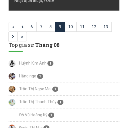
Nhật dịch thuật, YOGA
«
6
7
8
9
10
11
12
13
»
Top gia sư
Tháng 08
Huỳnh Kim Anh
1
Hằng nga
1
Trần Thị Ngọc Mai
1
Trần Thị Thanh Thúy
1
Đỗ Vũ Hoàng Kỳ
1
Đoàn Thị Mai