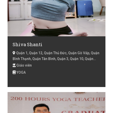
Shiva Shanti
Quận 1, Quận 12, Quận Thủ Đức, Quận Gò Vấp, Quận
Bình Thạnh, Quận Tân Bình, Quận 3, Quận 10, Quận
Bình Tân, Huyện Hóc Môn, Hồ Chí Minh
Giáo viên
YOGA