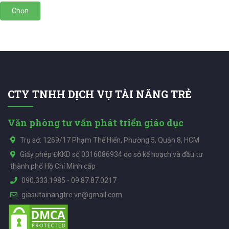
Chọn
CTY TNHH DỊCH VỤ TÀI NĂNG TRẺ
Văn phòng tư vấn phát triển giáo dục
Trụ sở: 1269/17 Phạm Thế Hiển, Phường 5, Quận 8, HCM
Giấy phép ĐKKD số 0316086934 do sở kế hoạch và đầu tư
thành phố Hồ Chí Minh cấp
090.333.1985
-
09.87.87.0217
giasutainangtre.vn@gmail.com