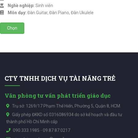
Nghề nghiệp:
Sinh viên
Môn dạy:
Đàn Guitar, Đàn Piano, Đàn Ukulele
Chọn
CTY TNHH DỊCH VỤ TÀI NĂNG TRẺ
Văn phòng tư vấn phát triển giáo dục
Trụ sở: 1269/17 Phạm Thế Hiển, Phường 5, Quận 8, HCM
Giấy phép ĐKKD số 0316086934 do sở kế hoạch và đầu tư
thành phố Hồ Chí Minh cấp
090.333.1985
-
09.87.87.0217