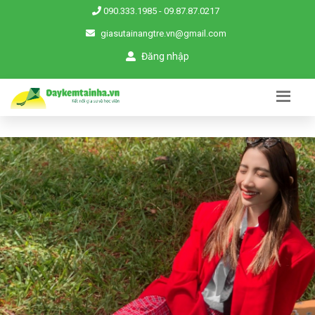
090.333.1985
-
09.87.87.0217
giasutainangtre.vn@gmail.com
Đăng nhập