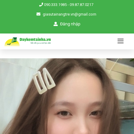
090.333.1985
-
09.87.87.0217
giasutainangtre.vn@gmail.com
Đăng nhập