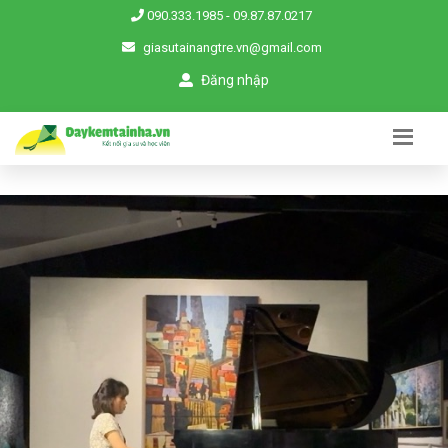
090.333.1985
-
09.87.87.0217
giasutainangtre.vn@gmail.com
Đăng nhập