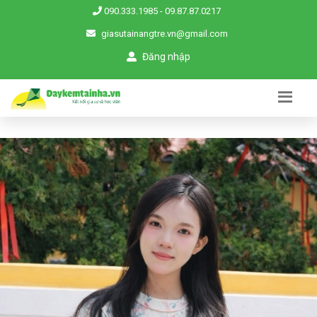
090.333.1985
-
09.87.87.0217
giasutainangtre.vn@gmail.com
Đăng nhập