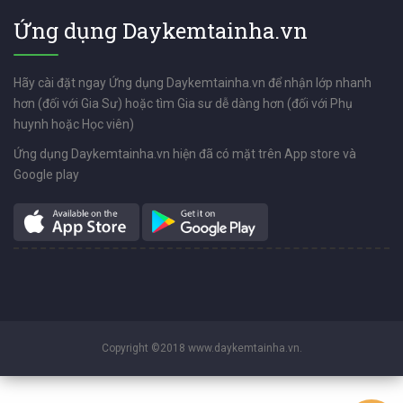
Ứng dụng Daykemtainha.vn
Hãy cài đặt ngay Ứng dụng Daykemtainha.vn để nhận lớp nhanh
hơn (đối với Gia Sư) hoặc tìm Gia sư dễ dàng hơn (đối với Phụ
huynh hoặc Học viên)
Ứng dụng Daykemtainha.vn hiện đã có mặt trên App store và
Google play
Copyright ©2018 www.daykemtainha.vn.