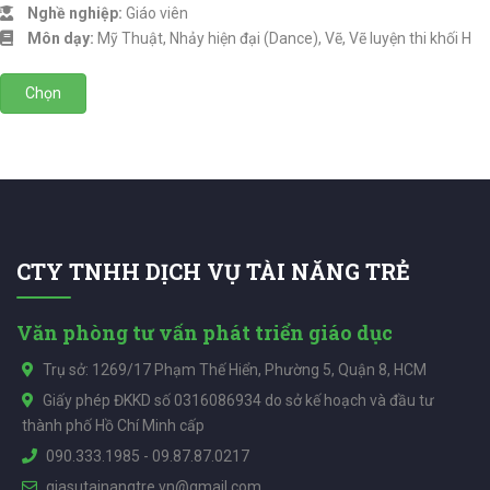
Nghề nghiệp:
Giáo viên
Môn dạy:
Mỹ Thuật, Nhảy hiện đại (Dance), Vẽ, Vẽ luyện thi khối H
Chọn
CTY TNHH DỊCH VỤ TÀI NĂNG TRẺ
Văn phòng tư vấn phát triển giáo dục
Trụ sở: 1269/17 Phạm Thế Hiển, Phường 5, Quận 8, HCM
Giấy phép ĐKKD số 0316086934 do sở kế hoạch và đầu tư
thành phố Hồ Chí Minh cấp
090.333.1985
-
09.87.87.0217
giasutainangtre.vn@gmail.com