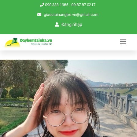
090.333.1985
-
09.87.87.0217
giasutainangtre.vn@gmail.com
Đăng nhập