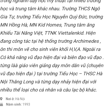
trong nghành dạy học mỹ thuật tại nhiều trường
học và trung tâm khác nhau. Trường THCS Ngô
Gia Tự, trường Tiểu Học Nguyễn Quý Đức, trường
MN Hồng Hà, MN Kid Homes, Trung tâm ăng
Khiếu Tài Năng Việt, TTNK Viettalenkid. Hiện
đang công tác tại hệ thống trường Archimedes ,
ôn thi môn vẽ cho sinh viên khối H,V,A. Ngoài ra
Có khả năng vũ đạo hiện đại và biên đạo vũ đạo .
từng làà giáo viên giảng dạy môn dân vũ (chuyên
vũ đạo hiện đại ) tại trường Tiểu Học – THSC Hà
Nội Thăng Long và từng dạy nhảy hiện đại với
nhiều thể loại cho cá nhân và câu lạc bộ khác.
Nơi ở:
Hà Nội
Năm sinh:
1993