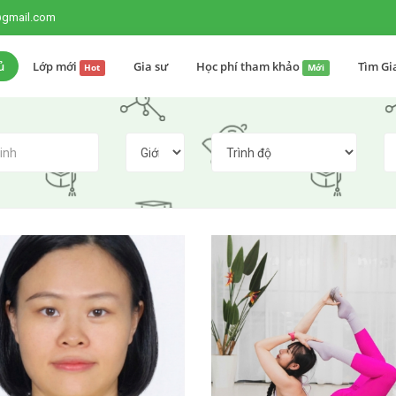
@gmail.com
ủ
Lớp mới
Gia sư
Học phí tham khảo
Tìm Gi
Hot
Mới