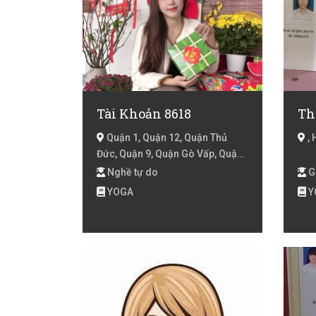
Tài Khoản 8618
Th
Quận 1, Quận 12, Quận Thủ
, 
Đức, Quận 9, Quận Gò Vấp, Quận
Bình Thạnh, Quận Tân Bình, Quận
Nghề tự do
G
Tân Phú, Quận Phú Nhuận, Quận
YOGA
Y
2, Quận 3, Quận 10, Hồ Chí Minh