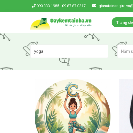
090.333.1985
-
09.87.87.0217
giasutainangtre.vn
Trang ch