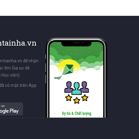
tainha.vn
emtainha.vn để nhận
ặc tìm Gia sư dễ
 Học viên)
đã có mặt trên App