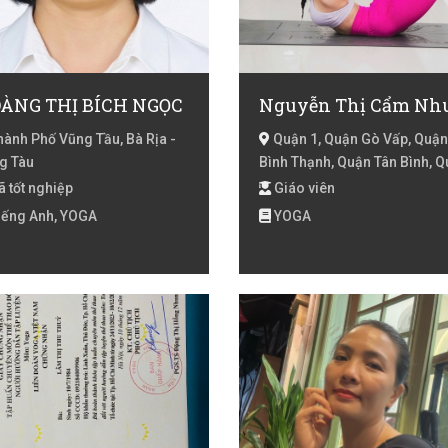
ÀNG THỊ BÍCH NGỌC
ành Phố Vũng Tầu, Bà Rịa -
Quận 1, Quận Gò Vấp, Quận
g Tàu
Bình Thạnh, Quận Tân Bình, 
Phú Nhuận, Quận 2, Quận 3, 
 tốt nghiệp
Giáo viên
10, Quận 11, Quận 4, Quận 5, 
iếng Anh, YOGA
YOGA
Chí Minh