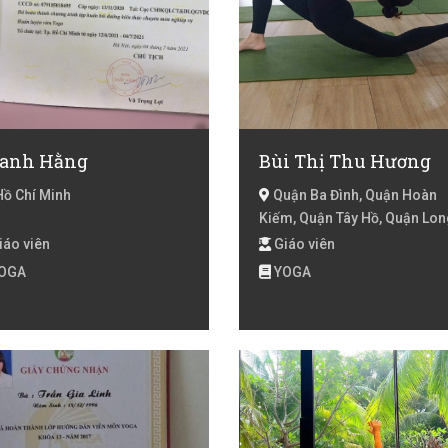
anh Hằng
Bùi Thị Thu Hương
Hồ Chí Minh
Quận Ba Đình, Quận Hoàn
Kiếm, Quận Tây Hồ, Quận Lon
Biên, Quận Cầu Giấy, Quận Đ
iáo viên
Giáo viên
Đa, Quận Hai Bà Trưng, Quận
OGA
YOGA
Hoàng Mai, Quận Thanh Xuân
Huyện Từ Liêm, Huyện Thanh 
Quận Hà Đông, Hà Nội