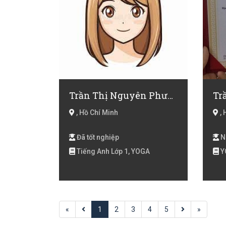
Trần Thị Nguyên Phương
Tr
, Hồ Chí Minh
, 
Đã tốt nghiệp
N
Tiếng Anh Lớp 1, YOGA
Y
«
1
2
3
4
5
»