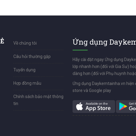
RẺ
Ứng dụng Daykem
Về chúng tôi
Câu hỏi thường gặp
Hãy cài đặt ngay Ứng dụng Dayk
lớp nhanh hơn (đối với Gia Sư) ho
Tuyển dụng
dàng hơn (đối với Phụ huynh hoặc
Hợp đồng mẫu
Ứng dụng Daykemtainha.vn hiện 
store và Google play
Chính sách bảo mật thông
tin