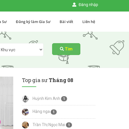
Đăng nhập
a Sư
Đăng ký làm Gia Sư
Bài viết
Liên hệ
Tìm
Top gia sư
Tháng 08
Huỳnh Kim Anh
1
Hằng nga
1
Trần Thị Ngọc Mai
1