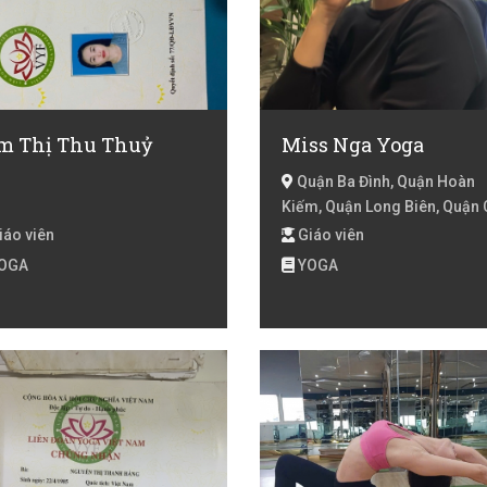
m Thị Thu Thuỷ
Miss Nga Yoga
Quận Ba Đình, Quận Hoàn
Kiếm, Quận Long Biên, Quận 
Giấy, Quận Đống Đa, Quận Ha
iáo viên
Giáo viên
Trưng, Quận Hoàng Mai, Hà N
OGA
YOGA