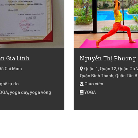
ần Gia Linh
Nguyễn Thị Phương
Hồ Chí Minh
Quận 1, Quận 12, Quận Gò 
Quận Bình Thạnh, Quận Tân B
Quận Tân Phú, Quận Phú Nhu
ghề tự do
Giáo viên
Quận 3, Quận 10, Quận 6, Quậ
OGA, yoga dây, yoga võng
YOGA
Bình Tân, Quận 7, Hồ Chí Minh