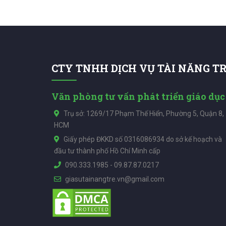
CTY TNHH DỊCH VỤ TÀI NĂNG T
Văn phòng tư vấn phát triển giáo dục
Trụ sở: 1269/17 Phạm Thế Hiển, Phường 5, Quận 8,
HCM
Giấy phép ĐKKD số 0316086934 do sở kế hoạch và
đầu tư thành phố Hồ Chí Minh cấp
090.333.1985
-
09.87.87.0217
giasutainangtre.vn@gmail.com