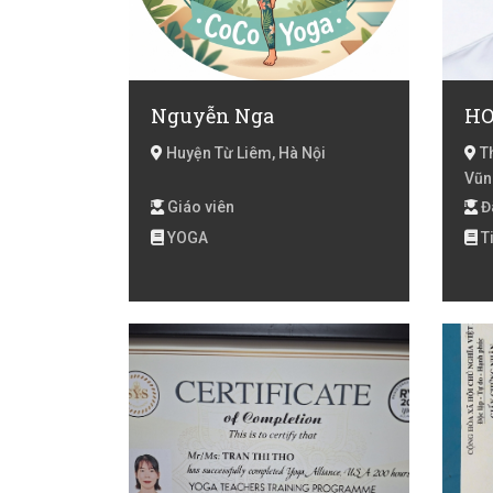
Nguyễn Nga
HO
Huyện Từ Liêm, Hà Nội
Th
Vũn
Giáo viên
Đã
YOGA
T