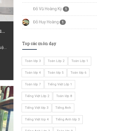
Đỗ Vũ Hoàng Kỳ
1
Đỗ Huy Hoàng
1
Nguyễn Thị Cẩm Nhung
Top các môn dạy
Quận
Quận
Hồ
Toán lớp 3
Toán Lớp 2
Toán Lớp 1
Toán lớp 4
Toán lớp 5
Toán lớp 6
Toán lớp 7
Tiếng Việt Lớp 1
Tiếng Việt Lớp 2
Toán lớp 8
Tiếng Việt lớp 3
Tiếng Anh
Tiếng Việt lóp 4
Tiếng Anh lớp 3