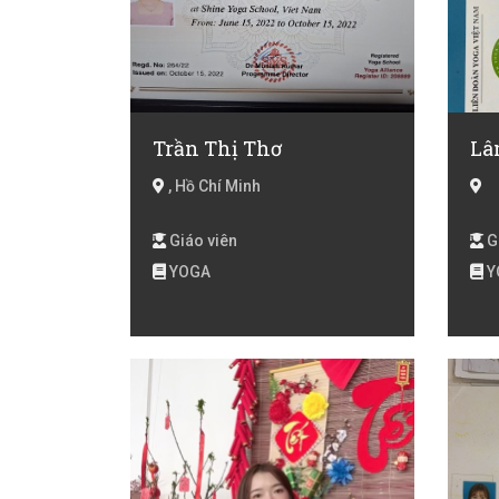
Trần Thị Thơ
Lâ
, Hồ Chí Minh
Giáo viên
G
YOGA
Y