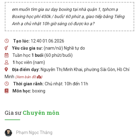
em muốn tìm gia sư dạy boxing tại nhà quận 1, tphcm ạ
Boxing học phí 450k / buổi/ 60 phút ạ, giao tiếp bằng Tiếng
Anh ạ chủ nhật 10h giờ sáng có được ko ạ?
Tạo lúc:
12:40 01.06.2026
Yêu cầu gia sư:
(nam/nữ) Nghề tự do
Tuần học
1 buổi
(60 phút/buổi)
1
học viên (nam)
Địa điểm dạy:
Nguyễn Thị Minh Khai, phường Sài Gòn, Hồ Chí
Minh
(Xem bản đồ
)
Thời gian rãnh:
Chủ nhật: 10h đến 11h
Môn học:
boxing
Gia sư
Chuyên môn
Phạm Ngọc Thắng