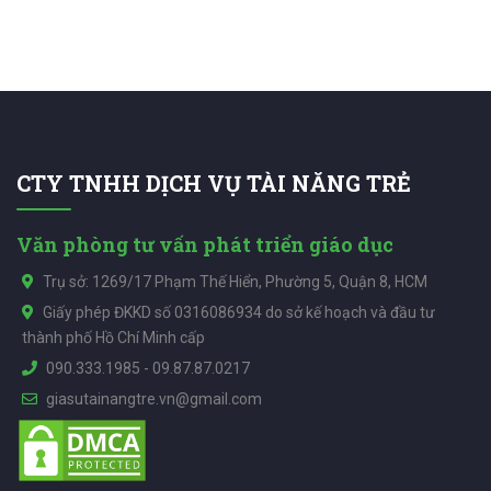
CTY TNHH DỊCH VỤ TÀI NĂNG TRẺ
Văn phòng tư vấn phát triển giáo dục
Trụ sở: 1269/17 Phạm Thế Hiển, Phường 5, Quận 8, HCM
Giấy phép ĐKKD số 0316086934 do sở kế hoạch và đầu tư
thành phố Hồ Chí Minh cấp
090.333.1985
-
09.87.87.0217
giasutainangtre.vn@gmail.com