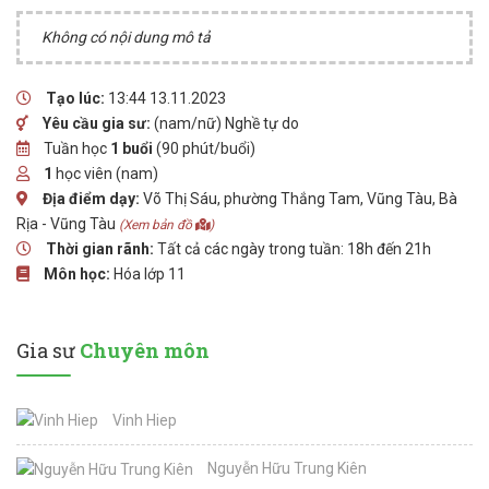
Không có nội dung mô tả
Tạo lúc:
13:44 13.11.2023
Yêu cầu gia sư:
(nam/nữ) Nghề tự do
Tuần học
1 buổi
(90 phút/buổi)
1
học viên (nam)
Địa điểm dạy:
Võ Thị Sáu, phường Thắng Tam, Vũng Tàu, Bà
Rịa - Vũng Tàu
(Xem bản đồ
)
Thời gian rãnh:
Tất cả các ngày trong tuần: 18h đến 21h
Môn học:
Hóa lớp 11
Gia sư
Chuyên môn
Vinh Hiep
Nguyễn Hữu Trung Kiên