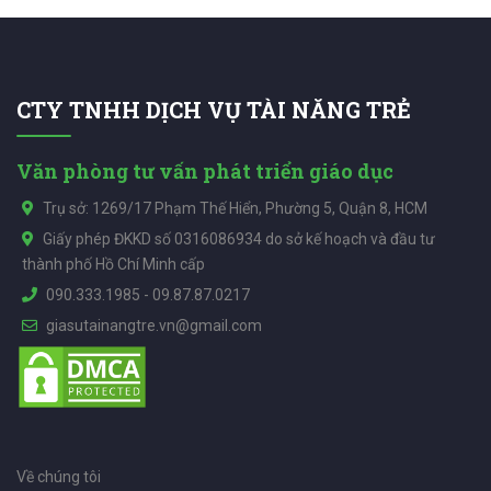
CTY TNHH DỊCH VỤ TÀI NĂNG TRẺ
Văn phòng tư vấn phát triển giáo dục
Trụ sở: 1269/17 Phạm Thế Hiển, Phường 5, Quận 8, HCM
Giấy phép ĐKKD số 0316086934 do sở kế hoạch và đầu tư
thành phố Hồ Chí Minh cấp
090.333.1985
-
09.87.87.0217
giasutainangtre.vn@gmail.com
Về chúng tôi