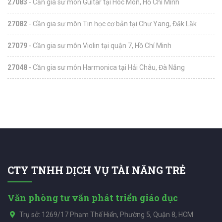
27083
- Cần gia sư môn Guitar tại Hóc Môn, Hồ Chí Minh
27082
- Cần gia sư môn Tin học cơ bản tại Chư Yang, Đăk Lăk
27079
- Cần gia sư môn Violin tại quận 7, Hồ Chí Minh
27048
- Cần gia sư môn Harmonica tại Hải Châu, Đà Nẵng
CTY TNHH DỊCH VỤ TÀI NĂNG TRẺ
Văn phòng tư vấn phát triển giáo dục
Trụ sở: 1269/17 Phạm Thế Hiển, Phường 5, Quận 8, HCM