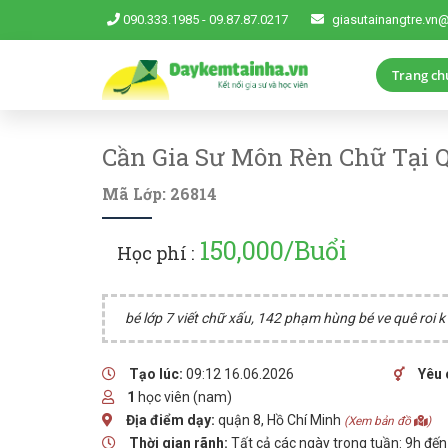
090.333.1985
-
09.87.87.0217
giasutainangtre.vn
Trang ch
Cần Gia Sư Môn Rèn Chữ Tại Q
Mã Lớp: 26814
150,000/Buổi
Học phí :
bé lớp 7 viết chữ xấu, 142 phạm hùng bé ve quê roi k 
Tạo lúc:
09:12 16.06.2026
Yêu 
1
học viên (nam)
Địa điểm dạy:
quận 8, Hồ Chí Minh
(Xem bản đồ
)
Thời gian rãnh:
Tất cả các ngày trong tuần: 9h đế