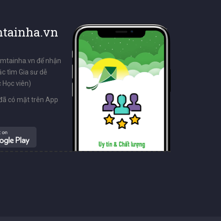
tainha.vn
emtainha.vn để nhận
ặc tìm Gia sư dễ
 Học viên)
đã có mặt trên App