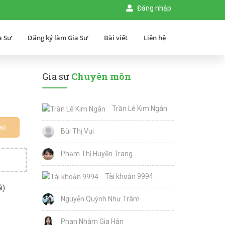
Đăng nhập
a Sư
Đăng ký làm Gia Sư
Bài viết
Liên hệ
Gia sư
Chuyên môn
Trần Lê Kim Ngân
ao
Bùi Thị Vui
Phạm Thị Huyền Trang
Tài khoản 9994
i)
Nguyễn Quỳnh Như Trâm
Phan Nhâm Gia Hân