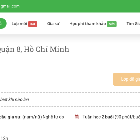
@gmail.com
ủ
Lớp mới
Gia sư
Học phí tham khảo
Tìm Gi
Hot
Mới
uận 8, Hồ Chí Minh
Lớp đã gi
biet khi nào len
cầu gia sư:
(nam/nữ) Nghề tự do
Tuần học
2 buổi
(90 phút/buổ
n 12h