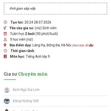
thời gian sắp xếp
Tạo lúc:
20:24 28.07.2026
Yêu cầu gia sư:
(nữ) Sinh viên
Tuần học
2 buổi
(90 phút/buổi)
1
học viên (nữ)
Địa điểm dạy:
Láng Hạ, Đống Đa, Hà Nội
(Xem bản đồ
)
Thời gian rãnh:
Môn học:
Tiếng Anh lớp 9
Gia sư
Chuyên môn
Đinh Ngô Gia Linh
Đặng Hoàng Việt