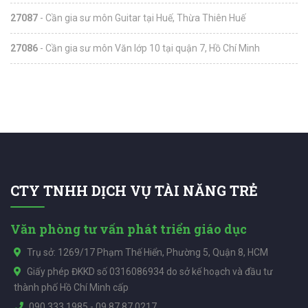
27087
- Cần gia sư môn Guitar tại Huế, Thừa Thiên Huế
27086
- Cần gia sư môn Văn lớp 10 tại quận 7, Hồ Chí Minh
CTY TNHH DỊCH VỤ TÀI NĂNG TRẺ
Văn phòng tư vấn phát triển giáo dục
Trụ sở: 1269/17 Phạm Thế Hiển, Phường 5, Quận 8, HCM
Giấy phép ĐKKD số 0316086934 do sở kế hoạch và đầu tư
thành phố Hồ Chí Minh cấp
090.333.1985
-
09.87.87.0217