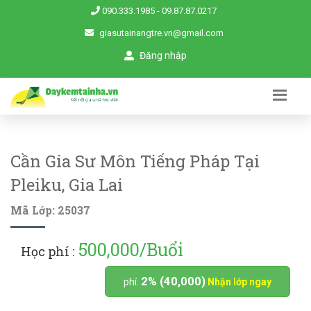
090.333.1985
-
09.87.87.0217
giasutainangtre.vn@gmail.com
Đăng nhập
Cần Gia Sư Môn Tiếng Pháp Tại
Pleiku, Gia Lai
Mã Lớp: 25037
500,000/Buổi
Học phí :
2% (40,000)
phí:
Nhận lớp ngay