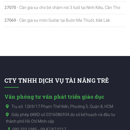
27070
- Cần gia sư cho bé chậm nói 3 tuổi tại Ninh Kiều, Cần Thơ
27069
- Cần gia sư môn Guitar tại Buôn Ma Thuột, Đắk Lắk.
CTY TNHH DỊCH VỤ TÀI NĂNG TRẺ
Văn phòng tư vấn phát triển giáo dục
Trụ sở: 1269/17 Phạm Thế Hiển, Phường 5, Quận 8, HCM
Giấy phép ĐKKD số 0316086934 do sở kế hoạch và đầu tư
thành phố Hồ Chí Minh cấp
090.333.1985
-
09.87.87.0217