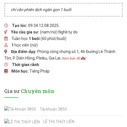
chỉ cần phiên dịch ngắn gọn 1 buổi
Tạo lúc:
09:34 12.08.2025
Yêu cầu gia sư:
(nam/nữ) Nghề tự do
Tuần học
1 buổi
(60 phút/buổi)
1
học viên (nữ)
Địa điểm dạy:
Phòng công chứng số 1, 46 Đường Lê Thánh
Tôn, P. Diên Hồng, Pleiku, Gia Lai
(Xem bản đồ
)
Thời gian rãnh:
Môn học:
Tiếng Pháp
Gia sư
Chuyên môn
Tài khoản 3850
LÊ THỊ THỦY LIÊN