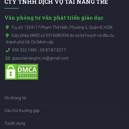
CTY TNHH DỊCH VỤ TÀI NĂNG TRẺ
Văn phòng tư vấn phát triển giáo dục
Trụ sở: 1269/17 Phạm Thế Hiển, Phường 5, Quận 8, HCM
Giấy phép ĐKKD số 0316086934 do sở kế hoạch và đầu tư
thành phố Hồ Chí Minh cấp
090.333.1985
-
09.87.87.0217
giasutainangtre.vn@gmail.com
Về chúng tôi
Câu hỏi thường gặp
Tuyển dụng