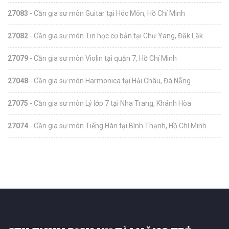
27083
- Cần gia sư môn Guitar tại Hóc Môn, Hồ Chí Minh
27082
- Cần gia sư môn Tin học cơ bản tại Chư Yang, Đăk Lăk
27079
- Cần gia sư môn Violin tại quận 7, Hồ Chí Minh
27048
- Cần gia sư môn Harmonica tại Hải Châu, Đà Nẵng
27075
- Cần gia sư môn Lý lớp 7 tại Nha Trang, Khánh Hòa
27074
- Cần gia sư môn Tiếng Hàn tại Bình Thạnh, Hồ Chí Minh