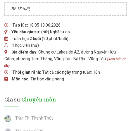
Bé 15 tuổi,
Tạo lúc:
18:05 13.06.2026
Yêu cầu gia sư:
(nữ) Nghề tự do
Tuần học
2 buổi
(90 phút/buổi)
1
học viên (nữ)
Địa điểm dạy:
Chung cư Lakeside A2, đường Nguyễn Hữu
Cảnh, phường Tam Thắng, Vũng Tàu, Bà Rịa - Vũng Tàu
(Xem bản đồ
)
Thời gian rãnh:
Tất cả các ngày trong tuần: 16h
Môn học:
Tin học văn phòng
Gia sư
Chuyên môn
Trần Thị Thanh Thúy