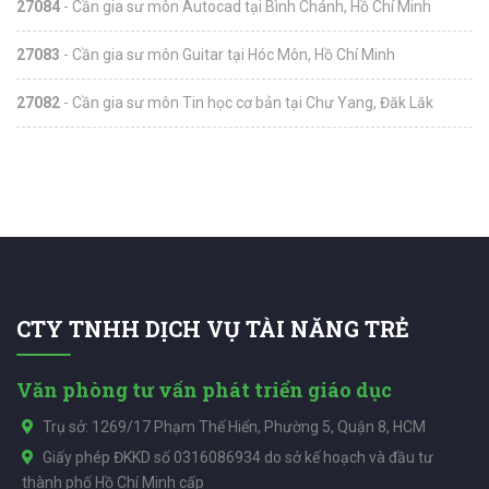
27084
- Cần gia sư môn Autocad tại Bình Chánh, Hồ Chí Minh
27083
- Cần gia sư môn Guitar tại Hóc Môn, Hồ Chí Minh
27082
- Cần gia sư môn Tin học cơ bản tại Chư Yang, Đăk Lăk
CTY TNHH DỊCH VỤ TÀI NĂNG TRẺ
Văn phòng tư vấn phát triển giáo dục
Trụ sở: 1269/17 Phạm Thế Hiển, Phường 5, Quận 8, HCM
Giấy phép ĐKKD số 0316086934 do sở kế hoạch và đầu tư
thành phố Hồ Chí Minh cấp