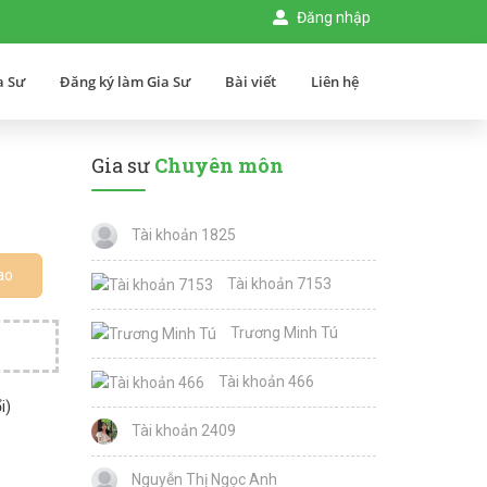
Đăng nhập
a Sư
Đăng ký làm Gia Sư
Bài viết
Liên hệ
Gia sư
Chuyên môn
Tài khoản 1825
ao
Tài khoản 7153
Trương Minh Tú
Tài khoản 466
i)
Tài khoản 2409
Nguyễn Thị Ngọc Anh