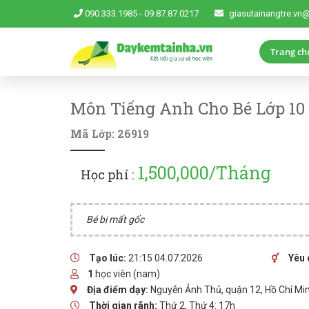
090.333.1985
-
09.87.87.0217
giasutainangtre.vn
Trang ch
Môn Tiếng Anh Cho Bé Lớp 10 
Mã Lớp: 26919
1,500,000/Tháng
Học phí :
Bé bị mất gốc
Tạo lúc:
21:15 04.07.2026
Yêu 
1
học viên (nam)
Địa điểm dạy:
Nguyễn Ảnh Thủ, quận 12, Hồ Chí Mi
Thời gian rãnh:
Thứ 2, Thứ 4: 17h