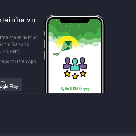
tainha.vn
emtainha.vn để nhận
ặc tìm Gia sư dễ
 Học viên)
đã có mặt trên App