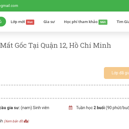
@gmail.com
ủ
Lớp mới
Gia sư
Học phí tham khảo
Tìm Gi
Hot
Mới
Mất Gốc Tại Quận 12, Hồ Chí Minh
Lớp đã gi
cầu gia sư:
(nam) Sinh viên
Tuần học
2 buổi
(90 phút/buổ
nh
(Xem bản đồ
)