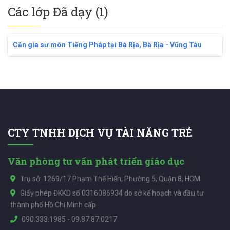
Các lớp Đã dạy (1)
Cần gia sư môn Tiếng Pháp tại Bà Rịa, Bà Rịa - Vũng Tàu
CTY TNHH DỊCH VỤ TÀI NĂNG TRẺ
Văn phòng tư vấn phát triển giáo dục
Trụ sở: 1269/17 Phạm Thế Hiển, Phường 5, Quận 8, HCM
Giấy phép ĐKKD số 0316086934 do sở kế hoạch và đầu tư
thành phố Hồ Chí Minh cấp
090.333.1985
-
09.87.87.0217