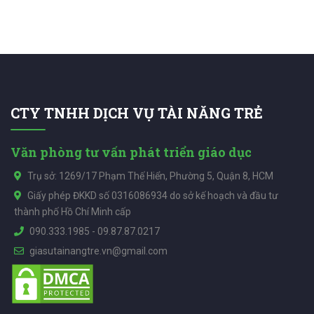
CTY TNHH DỊCH VỤ TÀI NĂNG TRẺ
Văn phòng tư vấn phát triển giáo dục
Trụ sở: 1269/17 Phạm Thế Hiển, Phường 5, Quận 8, HCM
Giấy phép ĐKKD số 0316086934 do sở kế hoạch và đầu tư
thành phố Hồ Chí Minh cấp
090.333.1985
-
09.87.87.0217
giasutainangtre.vn@gmail.com