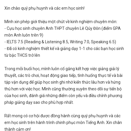
Xin chào quý phụ huynh và các em học sinh!
Mình xin phép giới thiệu một chút về kinh nghiệm chuyên môn:
- Cựu học sinh chuyên Anh THPT chuyên Lê Qúy Đôn (điểm GPA
môn Anh luôn trên 9)
- IELTS 7.5 (Reading & Listening 8.5, Writing 7.0, Speaking 6.5)
- Đã có kinh nghiệm thiết kế và giảng dạy 1-1 cho các bạn học sinh
từ bậc THCS trở lên
Trong mỗi buổi học, mình luôn cố gắng kết hợp việc giảng giải lý
thuyết, các trò chơi, hoạt động giao tiếp, tình huống thực tế và bài
tập vận dụng để giúp học sinh ghi nhớ kiến thức lâu hơn và hứng
thú hơn với việc học. Mình cũng thường xuyên theo dõi sự tiến bộ
của học sinh, đánh giá những điểm còn yếu và điều chỉnh phương
pháp giảng dạy sao cho phù hợp nhất.
Rất mong có cơ hội được đồng hành cùng quý phụ huynh và các
em học sinh trên hành trình chinh phục môn Tiếng Anh. Xin chân
thành cảm ơn!