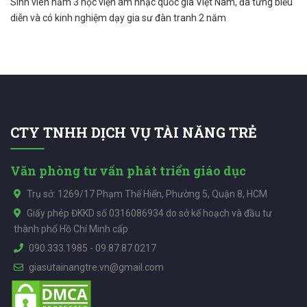
Sinh viên năm 3 học viện âm nhạc quốc gia Việt Nam, đã từng biểu
diễn và có kinh nghiệm dạy gia sư đàn tranh 2 năm
CTY TNHH DỊCH VỤ TÀI NĂNG TRẺ
Văn phòng tư vấn phát triển giáo dục
Trụ sở: 1269/17 Phạm Thế Hiển, Phường 5, Quận 8, HCM
Giấy phép ĐKKD số 0316086934 do sở kế hoạch và đầu tư
thành phố Hồ Chí Minh cấp
090.333.1985
-
09.87.87.0217
giasutainangtre.vn@gmail.com