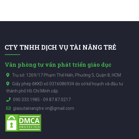
CTY TNHH DỊCH VỤ TÀI NĂNG TRẺ
Văn phòng tư vấn phát triển giáo dục
Trụ sở: 1269/17 Phạm Thế Hiển, Phường 5, Quận 8, HCM
Giấy phép ĐKKD số 0316086934 do sở kế hoạch và đầu tư
thành phố Hồ Chí Minh cấp
090.333.1985
-
09.87.87.0217
giasutainangtre.vn@gmail.com