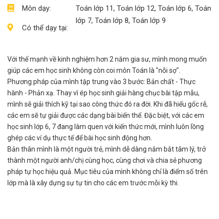
Môn dạy:
Toán lớp 11, Toán lớp 12, Toán lớp 6, Toán
lớp 7, Toán lớp 8, Toán lớp 9
Có thể dạy tại:
Với thế mạnh về kinh nghiệm hơn 2 năm gia sư, mình mong muốn
giúp các em học sinh không còn coi môn Toán là "nỗi sợ".
Phương pháp của mình tập trung vào 3 bước: Bản chất - Thực
hành - Phản xạ. Thay vì ép học sinh giải hàng chục bài tập mẫu,
mình sẽ giải thích kỹ tại sao công thức đó ra đời. Khi đã hiểu gốc rễ,
các em sẽ tự giải được các dạng bài biến thể. Đặc biệt, với các em
học sinh lớp 6, 7 đang làm quen với kiến thức mới, mình luôn lồng
ghép các ví dụ thực tế để bài học sinh động hơn.
Bản thân mình là một người trẻ, mình dễ dàng nắm bắt tâm lý, trở
thành một người anh/chị cùng học, cùng chơi và chia sẻ phương
pháp tự học hiệu quả. Mục tiêu của mình không chỉ là điểm số trên
lớp mà là xây dựng sự tự tin cho các em trước mỗi kỳ thi.