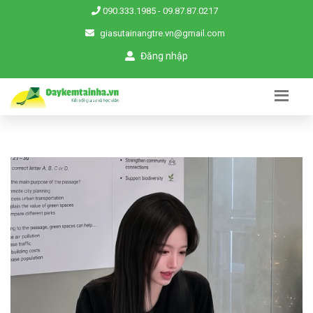
090.333.1985
-
09.87.87.0217
giasutainangtre.vn@gmail.com
Đăng nhập