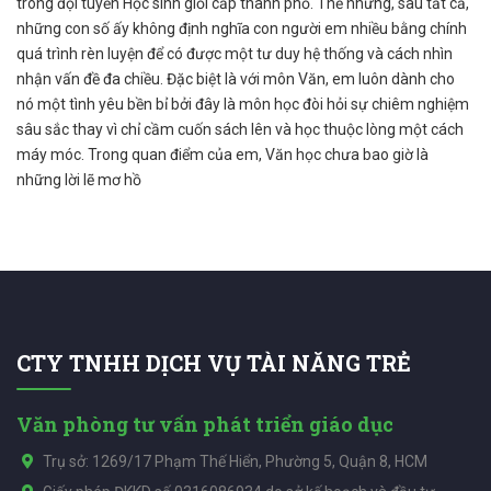
trong đội tuyển Học sinh giỏi cấp thành phố. Thế nhưng, sau tất cả,
những con số ấy không định nghĩa con người em nhiều bằng chính
quá trình rèn luyện để có được một tư duy hệ thống và cách nhìn
nhận vấn đề đa chiều. Đặc biệt là với môn Văn, em luôn dành cho
nó một tình yêu bền bỉ bởi đây là môn học đòi hỏi sự chiêm nghiệm
sâu sắc thay vì chỉ cầm cuốn sách lên và học thuộc lòng một cách
máy móc. Trong quan điểm của em, Văn học chưa bao giờ là
những lời lẽ mơ hồ
CTY TNHH DỊCH VỤ TÀI NĂNG TRẺ
Văn phòng tư vấn phát triển giáo dục
Trụ sở: 1269/17 Phạm Thế Hiển, Phường 5, Quận 8, HCM