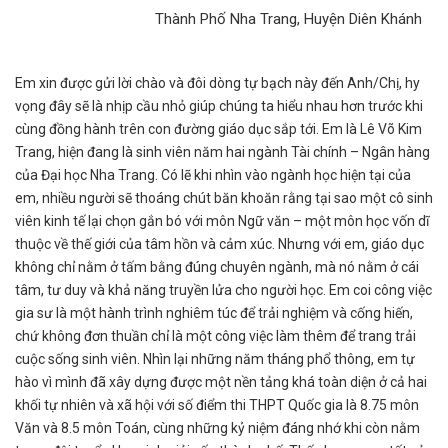
Thành Phố Nha Trang, Huyện Diên Khánh
Em xin được gửi lời chào và đôi dòng tự bạch này đến Anh/Chị, hy
vọng đây sẽ là nhịp cầu nhỏ giúp chúng ta hiểu nhau hơn trước khi
cùng đồng hành trên con đường giáo dục sắp tới. Em là Lê Võ Kim
Trang, hiện đang là sinh viên năm hai ngành Tài chính – Ngân hàng
của Đại học Nha Trang. Có lẽ khi nhìn vào ngành học hiện tại của
em, nhiều người sẽ thoáng chút băn khoăn rằng tại sao một cô sinh
viên kinh tế lại chọn gắn bó với môn Ngữ văn – một môn học vốn dĩ
thuộc về thế giới của tâm hồn và cảm xúc. Nhưng với em, giáo dục
không chỉ nằm ở tấm bằng đúng chuyên ngành, mà nó nằm ở cái
tâm, tư duy và khả năng truyền lửa cho người học. Em coi công việc
gia sư là một hành trình nghiêm túc để trải nghiệm và cống hiến,
chứ không đơn thuần chỉ là một công việc làm thêm để trang trải
cuộc sống sinh viên. Nhìn lại những năm tháng phổ thông, em tự
hào vì mình đã xây dựng được một nền tảng khá toàn diện ở cả hai
khối tự nhiên và xã hội với số điểm thi THPT Quốc gia là 8.75 môn
Văn và 8.5 môn Toán, cùng những kỷ niệm đáng nhớ khi còn nằm