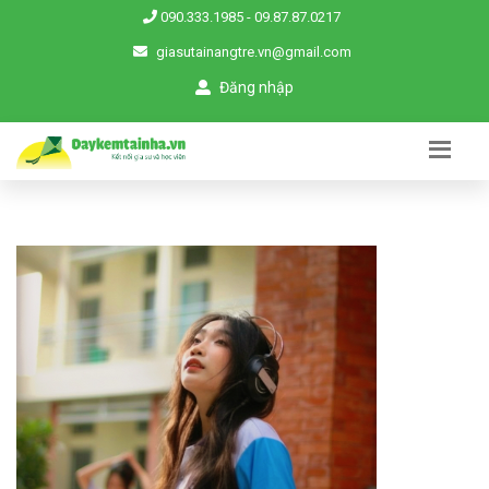
090.333.1985
-
09.87.87.0217
giasutainangtre.vn@gmail.com
Đăng nhập