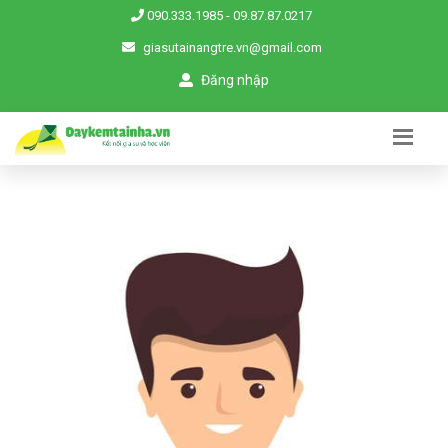
090.333.1985
-
09.87.87.0217
giasutainangtre.vn@gmail.com
Đăng nhập