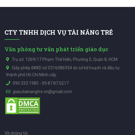
CTY TNHH DỊCH VỤ TÀI NĂNG TRẺ
Văn phòng tư vấn phát triển giáo dục
Trụ sở: 1269/17 Phạm Thế Hiển, Phường 5, Quận 8, HCM
Giấy phép ĐKKD số 0316086934 do sở kế hoạch và đầu tư
thành phố Hồ Chí Minh cấp
090.333.1985
-
09.87.87.0217
giasutainangtre.vn@gmail.com
Về chúng tôi