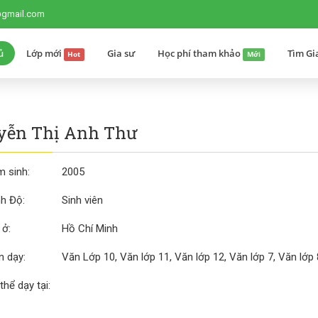
@gmail.com
ủ
Lớp mới
Gia sư
Học phí tham khảo
Tìm Gi
Hot
Mới
yễn Thị Anh Thư
 sinh:
2005
nh Độ:
Sinh viên
 ở:
Hồ Chí Minh
 dạy:
Văn Lớp 10, Văn lớp 11, Văn lớp 12, Văn lớp 7, Văn lớp 
thể dạy tại: