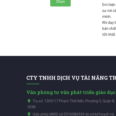
Chọn
Em hiện 
sư với c
mình.
Khi dạy 
bản chất
tốt nhất.
CTY TNHH DỊCH VỤ TÀI NĂNG T
Văn phòng tư vấn phát triển giáo dục
Trụ sở: 1269/17 Phạm Thế Hiển, Phường 5, Quận 8,
HCM
Giấy phép ĐKKD số 0316086934 do sở kế hoạch và