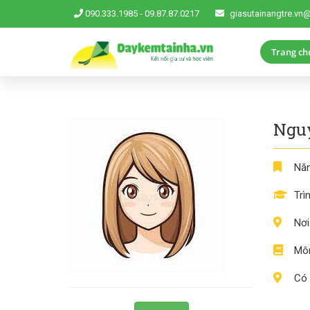
090.333.1985
-
09.87.87.0217
giasutainangtre.vn
Trang ch
Ngu
Năm
Trì
Nơi
Môn
Có 