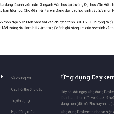
tại đang là sinh viên năm 3 ngành Văn học tại trường Đại học Văn Hiến.
ác bạn tiểu học. Cho đến hiện tại em đang dạy các học sinh cấp 2,3 môn
bộ môn Ngữ Văn luôn bám sát vào chương trình GDPT 2018 hướng ra đề 
. Mỗi tháng đều làm bài kiểm tra để đánh giá năng lực của học sinh và t
RẺ
Ứng dụng Daykem
Về chúng tôi
Câu hỏi thường gặp
Hãy cài đặt ngay Ứng dụng Dayk
lớp nhanh hơn (đối với Gia Sư) ho
Tuyển dụng
dàng hơn (đối với Phụ huynh hoặc
Hợp đồng mẫu
Ứng dụng Daykemtainha.vn hiện 