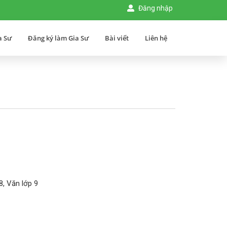
Đăng nhập
a Sư
Đăng ký làm Gia Sư
Bài viết
Liên hệ
8, Văn lớp 9