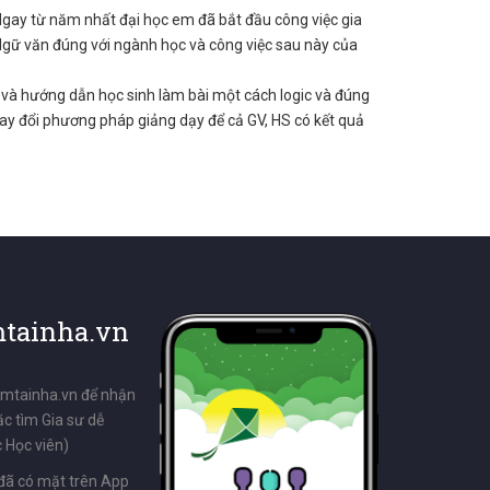
 Ngay từ năm nhất đại học em đã bắt đầu công việc gia
 Ngữ văn đúng với ngành học và công việc sau này của
và hướng dẫn học sinh làm bài một cách logic và đúng
hay đổi phương pháp giảng dạy để cả GV, HS có kết quả
tainha.vn
emtainha.vn để nhận
ặc tìm Gia sư dễ
 Học viên)
đã có mặt trên App