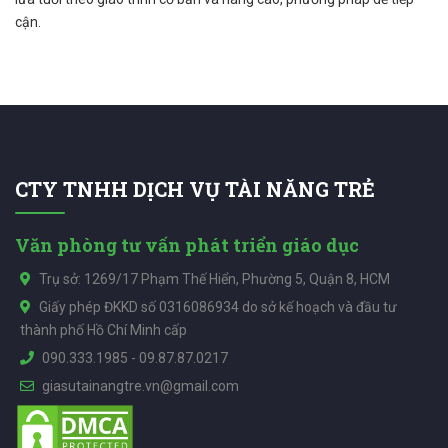
cận.
CTY TNHH DỊCH VỤ TÀI NĂNG TRẺ
Văn phòng tư vấn phát triển giáo dục
Trụ sở: 1269/17 Phạm Thế Hiển, Phường 5, Quận 8, HCM
Giấy phép ĐKKD số 0316086934 do sở kế hoạch và đầu tư
thành phố Hồ Chí Minh cấp
090.333.1985
-
09.87.87.0217
giasutainangtre.vn@gmail.com