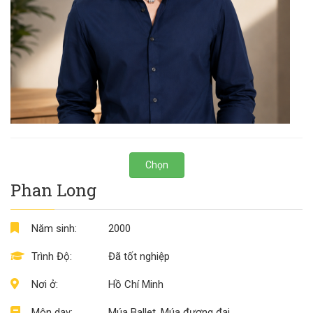
Chọn
Phan Long
Năm sinh:
2000
Trình Độ:
Đã tốt nghiệp
Nơi ở:
Hồ Chí Minh
Môn dạy:
Múa Ballet, Múa đương đại