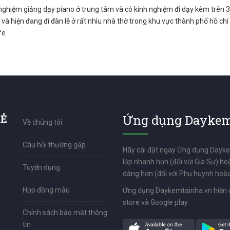
nghiệm giảng dạy piano ở trung tâm và có kinh nghiệm đi dạy kèm trên 3
 và hiện đang đi đàn lễ ở rất nhìu nhà thờ trong khu vực thành phố hồ chí
fe
RẺ
Ứng dụng Daykem
Về chúng tôi
Câu hỏi thường gặp
Hãy cài đặt ngay Ứng dụng Dayk
lớp nhanh hơn (đối với Gia Sư) ho
Tuyển dụng
dàng hơn (đối với Phụ huynh hoặc
Hợp đồng mẫu
Ứng dụng Daykemtainha.vn hiện 
store và Google play
Chính sách bảo mật thông
tin