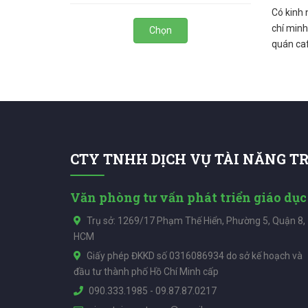
Có kinh 
chí minh
Chọn
quán ca
CTY TNHH DỊCH VỤ TÀI NĂNG T
Văn phòng tư vấn phát triển giáo dục
Trụ sở: 1269/17 Phạm Thế Hiển, Phường 5, Quận 8,
HCM
Giấy phép ĐKKD số 0316086934 do sở kế hoạch và
đầu tư thành phố Hồ Chí Minh cấp
090.333.1985
-
09.87.87.0217