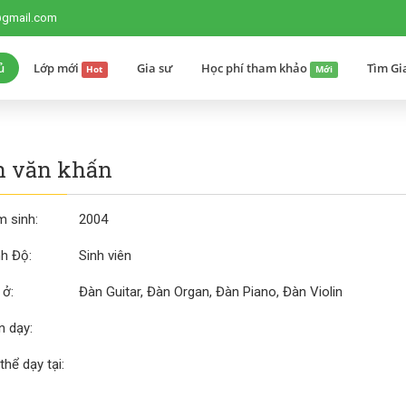
@gmail.com
ủ
Lớp mới
Gia sư
Học phí tham khảo
Tìm Gi
Hot
Mới
n văn khấn
 sinh:
2004
nh Độ:
Sinh viên
 ở:
Đàn Guitar, Đàn Organ, Đàn Piano, Đàn Violin
 dạy:
thể dạy tại: