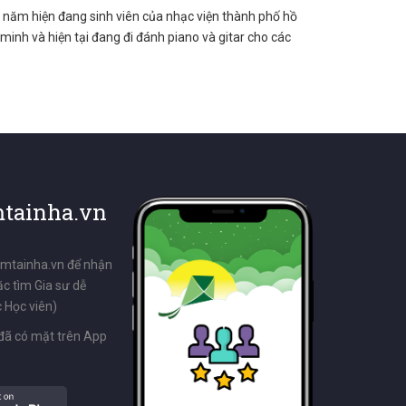
 năm hiện đang sinh viên của nhạc viện thành phố hồ
 minh và hiện tại đang đi đánh piano và gitar cho các
tainha.vn
emtainha.vn để nhận
ặc tìm Gia sư dễ
 Học viên)
đã có mặt trên App