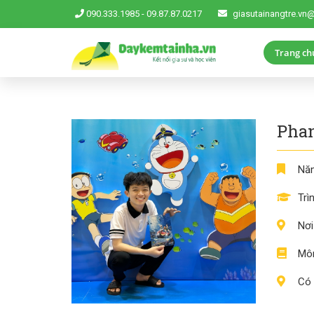
090.333.1985
-
09.87.87.0217
giasutainangtre.vn
Trang ch
Pha
Năm
Trì
Nơi
Môn
Có 