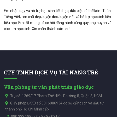
Em nhận dạy và hỗ trợ học sinh tiểu học, đặc biệt có thể kèm Toán,
Tiếng Việt, rèn chữ đẹp, luyện đọc, luyện viết và hỗ trợ học sinh tiền
tiểu học. Em rất mong có cơ hội đồng hành cùng quý phụ huynh và
các em học sinh. Xin chân thành cảm ơn!
CTY TNHH DỊCH VỤ TÀI NĂNG TRẺ
Văn phòng tư vấn phát triển giáo dục
Trụ sở: 1269/17 Phạm Thế Hiển, Phường 5, Quận 8, HCM
Giấy phép ĐKKD số 0316086934 do sở kế hoạch và đầu tư
thành phố Hồ Chí Minh cấp
090.333.1985
-
09.87.87.0217