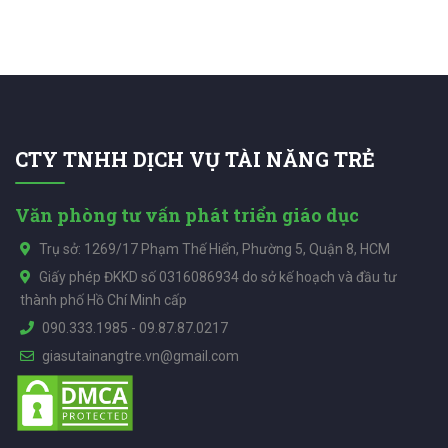
CTY TNHH DỊCH VỤ TÀI NĂNG TRẺ
Văn phòng tư vấn phát triển giáo dục
Trụ sở: 1269/17 Phạm Thế Hiển, Phường 5, Quận 8, HCM
Giấy phép ĐKKD số 0316086934 do sở kế hoạch và đầu tư
thành phố Hồ Chí Minh cấp
090.333.1985
-
09.87.87.0217
giasutainangtre.vn@gmail.com