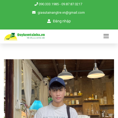
090.333.1985
-
09.87.87.0217
giasutainangtre.vn@gmail.com
Đăng nhập