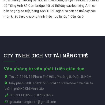
Ngân Hàng, Trường Đại học Kinh tế - Luật, ĐHQG TPHCM. Với trình
độ Tiếng Anh B1 Cambridge, tôi có thể dậy các lớp tiếng Anh cơ
bản hoặc giao tiếp, tiếng Anh THPT, ngoài ra còn có thể dậy các
môn khác theo chương trình Tiểu học từ lớp 1 đến lớp 5.
CTY TNHH DỊCH VỤ TÀI NĂNG TRẺ
Văn phòng tư vấn phát triển giáo dục
Trụ sở: 1269/17 Phạm Thế Hiển, Phường 5, Quận 8, HCM
Giấy phép ĐKKD số 0316086934 do sở kế hoạch và đầu tư
thành phố Hồ Chí Minh cấp
090.333.1985
-
09.87.87.0217
giasutainangtre.vn@gmail.com