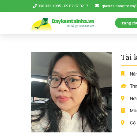
090.333.1985
-
09.87.87.0217
giasutainangtre.vn
Trang ch
Tài 
Năm
Trì
Nơi
Môn
Có 