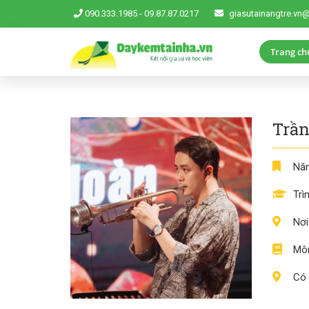
090.333.1985
-
09.87.87.0217
giasutainangtre.vn
Trang ch
Trần
Năm
Trì
Nơi
Môn
Có 