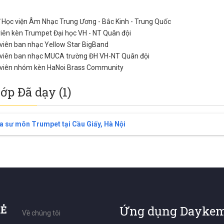
ĩ Học viện Âm Nhạc Trung Ương - Bắc Kinh - Trung Quốc
viên kèn Trumpet Đại học VH - NT Quân đội
viên ban nhạc Yellow Star BigBand
 viên ban nhạc MUCA trường ĐH VH-NT Quân đội
 viên nhóm kèn HaNoi Brass Community
lớp Đã dạy (1)
a sư môn Trumpet tại Cầu Giấy, Hà Nội
RẺ
Ứng dụng Daykem
Về chúng tôi