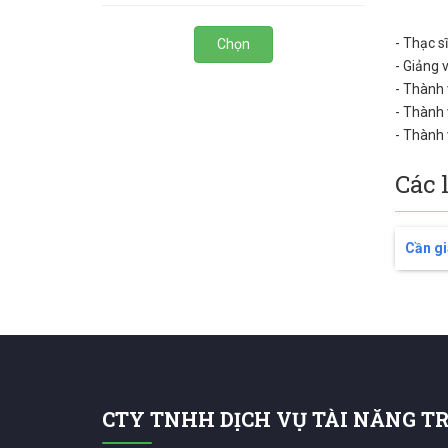
- Thạc s
Chọn
- Giảng 
- Thành 
- Thành
- Thành
Các 
Cần gi
CTY TNHH DỊCH VỤ TÀI NĂNG T