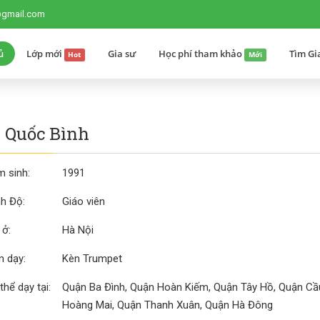
@gmail.com
ủ
Lớp mới
Gia sư
Học phí tham khảo
Tìm Gi
Hot
Mới
 Quốc Bình
 sinh:
1991
nh Độ:
Giáo viên
 ở:
Hà Nội
 dạy:
Kèn Trumpet
thể dạy tại:
Quận Ba Đình, Quận Hoàn Kiếm, Quận Tây Hồ, Quận Cầu
Hoàng Mai, Quận Thanh Xuân, Quận Hà Đông