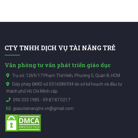
CTY TNHH DỊCH VỤ TÀI NĂNG TRẺ
Văn phòng tư vấn phát triển giáo dục
Trụ sở: 1269/17 Phạm Thế Hiển, Phường 5, Quận 8, HCM
Giấy phép ĐKKD số 0316086934 do sở kế hoạch và đầu tư
thành phố Hồ Chí Minh cấp
090.333.1985
-
09.87.87.0217
giasutainangtre.vn@gmail.com