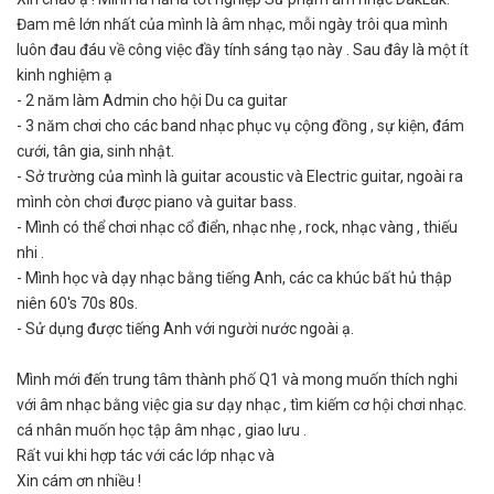
Đam mê lớn nhất của mình là âm nhạc, mỗi ngày trôi qua mình
luôn đau đáu về công việc đầy tính sáng tạo này . Sau đây là một ít
kinh nghiệm ạ
- 2 năm làm Admin cho hội Du ca guitar
- 3 năm chơi cho các band nhạc phục vụ cộng đồng , sự kiện, đám
cưới, tân gia, sinh nhật.
- Sở trường của mình là guitar acoustic và Electric guitar, ngoài ra
mình còn chơi được piano và guitar bass.
- Mình có thể chơi nhạc cổ điển, nhạc nhẹ , rock, nhạc vàng , thiếu
nhi .
- Mình học và dạy nhạc bằng tiếng Anh, các ca khúc bất hủ thập
niên 60's 70s 80s.
- Sử dụng được tiếng Anh với người nước ngoài ạ.
Mình mới đến trung tâm thành phố Q1 và mong muốn thích nghi
với âm nhạc bằng việc gia sư dạy nhạc , tìm kiếm cơ hội chơi nhạc.
cá nhân muốn học tập âm nhạc , giao lưu .
Rất vui khi hợp tác với các lớp nhạc và
Xin cám ơn nhiều !