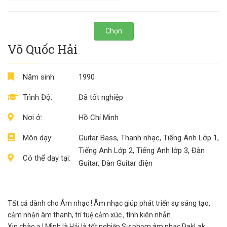
Chọn
Võ Quốc Hải
Năm sinh:
1990
Trình Độ:
Đã tốt nghiệp
Nơi ở:
Hồ Chí Minh
Môn dạy:
Guitar Bass, Thanh nhạc, Tiếng Anh Lớp 1,
Tiếng Anh Lớp 2, Tiếng Anh lớp 3, Đàn
Có thể dạy tại:
Guitar, Đàn Guitar điện
Tất cả dành cho Âm nhạc ! Âm nhạc giúp phát triển sự sáng tạo,
cảm nhận âm thanh, trí tuệ cảm xúc , tính kiên nhẫn .
Xin chào ạ ! Mình là Hải là tốt nghiệp Sư phạm âm nhạc DakLak.