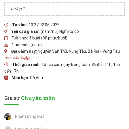
bé lớp 1
Tạo lúc:
10:27 02.06.2026
Yêu cầu gia sư:
(nam/nữ) Nghề tự do
Tuần học
3 buổi
(90 phút/buổi)
1
học viên (nam)
Địa điểm dạy:
Nguyễn Văn Trỗi, Vũng Tàu, Bà Rịa - Vũng Tàu
(Xem bản đồ
)
Thời gian rãnh:
Tất cả các ngày trong tuần: 8h đến 11h, 15h
đến 17h
Môn học:
Cờ Vua
Gia sư
Chuyên môn
Phạm Đăng Đức