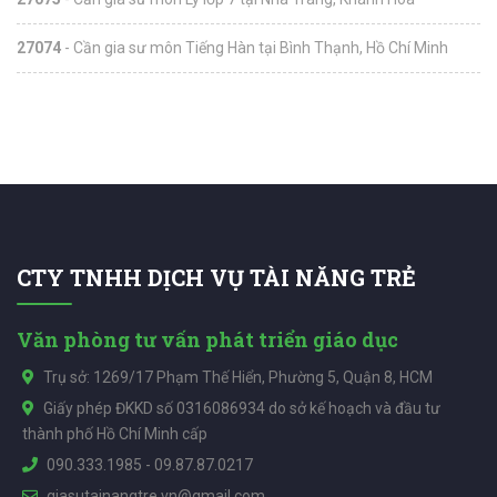
27074
- Cần gia sư môn Tiếng Hàn tại Bình Thạnh, Hồ Chí Minh
CTY TNHH DỊCH VỤ TÀI NĂNG TRẺ
Văn phòng tư vấn phát triển giáo dục
Trụ sở: 1269/17 Phạm Thế Hiển, Phường 5, Quận 8, HCM
Giấy phép ĐKKD số 0316086934 do sở kế hoạch và đầu tư
thành phố Hồ Chí Minh cấp
090.333.1985
-
09.87.87.0217
giasutainangtre.vn@gmail.com