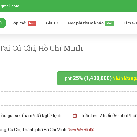
@gmail.com
ủ
Lớp mới
Gia sư
Học phí tham khảo
Tìm Gi
Hot
Mới
ại Củ Chi, Hồ Chí Minh
25% (1,400,000)
phí:
Nhận lớp ng
cầu gia sư:
(nam/nữ) Nghề tự do
Tuần học
2 buổi
(60 phút/buổ
ung, Củ Chi, Thành phố Hồ Chí Minh
(Xem bản đồ
)