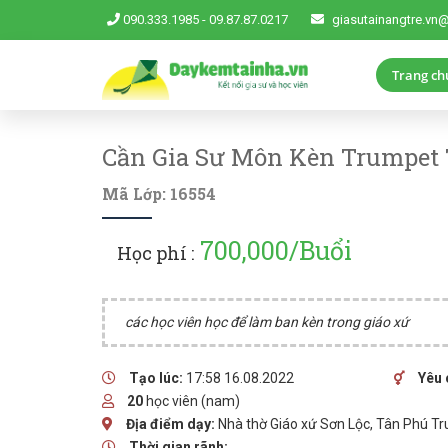
090.333.1985
-
09.87.87.0217
giasutainangtre.vn
Trang ch
Cần Gia Sư Môn Kèn Trumpet T
Mã Lớp: 16554
700,000/Buổi
Học phí :
các học viên học để làm ban kèn trong giáo xứ
Tạo lúc:
17:58 16.08.2022
Yêu 
20
học viên (nam)
Địa điểm dạy:
Nhà thờ Giáo xứ Sơn Lộc, Tân Phú Tr
Thời gian rãnh: