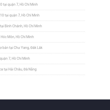
0 tại quận 7, Hồ Chí Minh
10 tại quận 7, Hồ Chí Minh
tại Bình Chánh, Hồ Chí Minh
i Hóc Môn, Hồ Chí Minh
ơ bản tại Chư Yang, Đăk Lăk
 quận 7, Hồ Chí Minh
a tại Hải Châu, Đà Nẵng