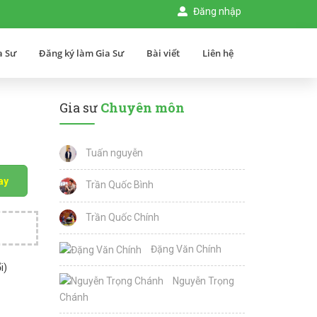
Đăng nhập
a Sư
Đăng ký làm Gia Sư
Bài viết
Liên hệ
Gia sư
Chuyên môn
Tuấn nguyễn
ay
Trần Quốc Bình
Trần Quốc Chính
Đặng Văn Chính
i)
Nguyễn Trọng
Chánh