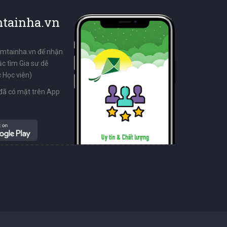
tainha.vn
emtainha.vn để nhận
ặc tìm Gia sư dễ
 Học viên)
đã có mặt trên App