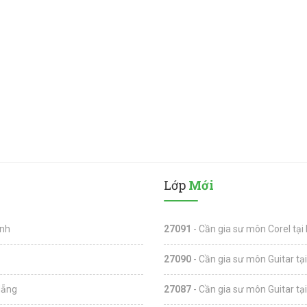
Lớp
Mới
inh
27091
- Cần gia sư môn Corel tại
27090
- Cần gia sư môn Guitar tạ
Nẵng
27087
- Cần gia sư môn Guitar tạ