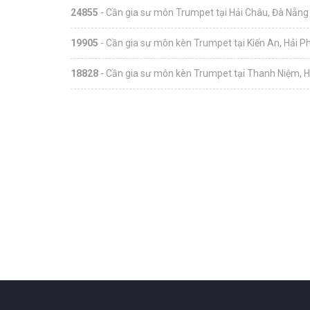
24855
- Cần gia sư môn Trumpet tại Hải Châu, Đà Nẵng
19905
- Cần gia sư môn kèn Trumpet tại Kiến An, Hải P
18828
- Cần gia sư môn kèn Trumpet tại Thanh Niệm, 