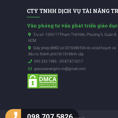
CTY TNHH DỊCH VỤ TÀI NĂNG T
Văn phòng tư vấn phát triển giáo dục
Trụ sở: 1269/17 Phạm Thế Hiển, Phường 5, Quận 8,
HCM
Giấy phép ĐKKD số 0316086934 do sở kế hoạch và
đầu tư thành phố Hồ Chí Minh cấp
090.333.1985
-
09.87.87.0217
giasutainangtre.vn@gmail.com
098 707 5826
Copyright ©2018 www.daykemtainha.vn.