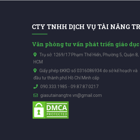
CTY TNHH DỊCH VỤ TÀI NĂNG T
Văn phòng tư vấn phát triển giáo dục
Trụ sở: 1269/17 Phạm Thế Hiển, Phường 5, Quận 8,
HCM
Giấy phép ĐKKD số 0316086934 do sở kế hoạch và
đầu tư thành phố Hồ Chí Minh cấp
090.333.1985
-
09.87.87.0217
giasutainangtre.vn@gmail.com