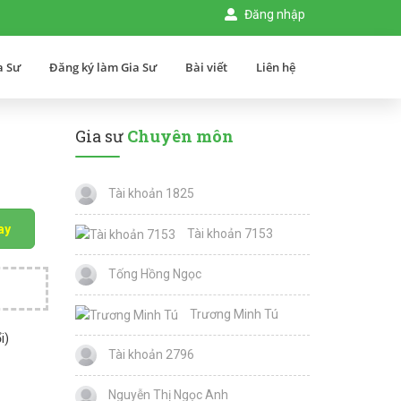
Đăng nhập
a Sư
Đăng ký làm Gia Sư
Bài viết
Liên hệ
Gia sư
Chuyên môn
Tài khoản 1825
ay
Tài khoản 7153
Tống Hồng Ngọc
Trương Minh Tú
i)
Tài khoản 2796
Nguyễn Thị Ngọc Anh