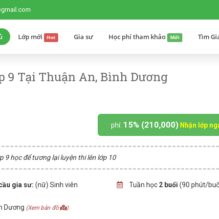
@gmail.com
ủ
Lớp mới
Gia sư
Học phí tham khảo
Tìm Gi
Hot
Mới
p 9 Tại Thuận An, Bình Dương
15% (210,000)
phí:
Nhận lớp ng
 9 học để tương lại luyện thi lên lớp 10
cầu gia sư:
(nữ) Sinh viên
Tuần học
2 buổi
(90 phút/buổ
nh Dương
(Xem bản đồ
)