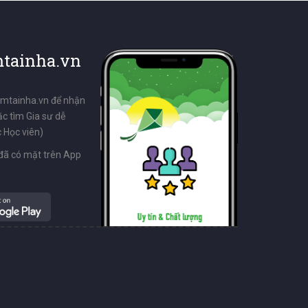
tainha.vn
emtainha.vn để nhận
ặc tìm Gia sư dễ
 Học viên)
đã có mặt trên App