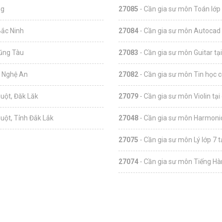
ng
27085
- Cần gia sư môn Toán lớp 
Bắc Ninh
27084
- Cần gia sư môn Autocad 
Vũng Tàu
27083
- Cần gia sư môn Guitar tạ
h Nghệ An
27082
- Cần gia sư môn Tin học c
uột, Đăk Lăk
27079
- Cần gia sư môn Violin tại
uột, Tỉnh Đắk Lắk
27048
- Cần gia sư môn Harmonic
27075
- Cần gia sư môn Lý lớp 7 
27074
- Cần gia sư môn Tiếng Hàn