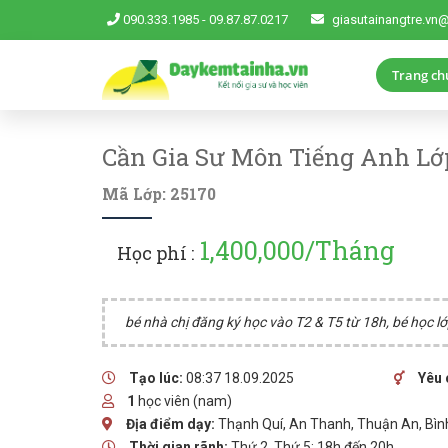
090.333.1985
-
09.87.87.0217
giasutainangtre.vn
Trang ch
Cần Gia Sư Môn Tiếng Anh Lớ
Mã Lớp: 25170
1,400,000/Tháng
Học phí :
bé nhà chị đăng ký học vào T2 & T5 từ 18h, bé học lớp
Tạo lúc:
08:37 18.09.2025
Yêu 
1
học viên (nam)
Địa điểm dạy:
Thạnh Quí, An Thanh, Thuận An, Bì
Thời gian rãnh:
Thứ 2, Thứ 5: 18h đến 20h