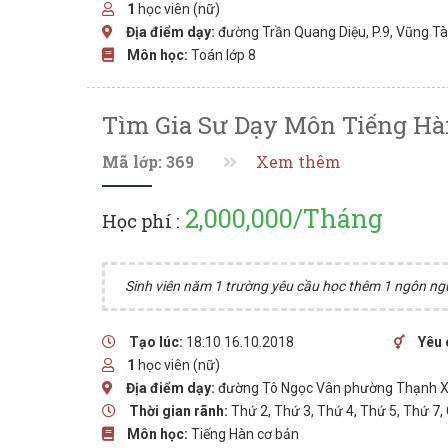
1
học viên (nữ)
Địa điểm dạy:
đường Trần Quang Diệu, P.9, Vũng T
Môn học:
Toán lớp 8
Tìm Gia Sư Dạy Môn Tiếng Hà
Mã lớp: 369
Xem thêm
2,000,000/Tháng
Học phí :
Sinh viên năm 1 trường yêu cầu học thêm 1 ngôn ng
Tạo lúc:
18:10 16.10.2018
Yêu 
1
học viên (nữ)
Địa điểm dạy:
đường Tô Ngọc Vân phường Thạnh X
Thời gian rãnh:
Thứ 2, Thứ 3, Thứ 4, Thứ 5, Thứ 7,
Môn học:
Tiếng Hàn cơ bản