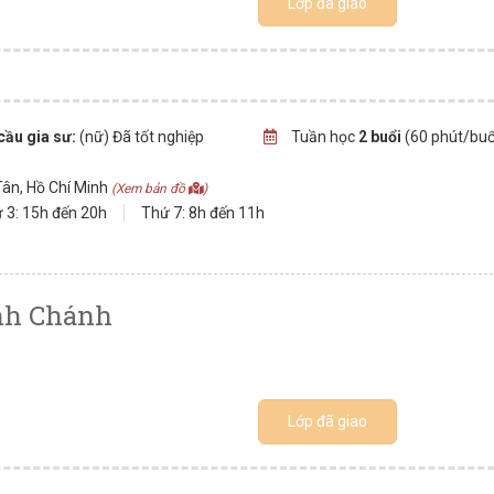
Lớp đã giao
cầu gia sư:
(nữ) Đã tốt nghiệp
Tuần học
2 buổi
(60 phút/buổ
Tân, Hồ Chí Minh
(Xem bản đồ
)
 3: 15h đến 20h
Thứ 7: 8h đến 11h
ình Chánh
Lớp đã giao