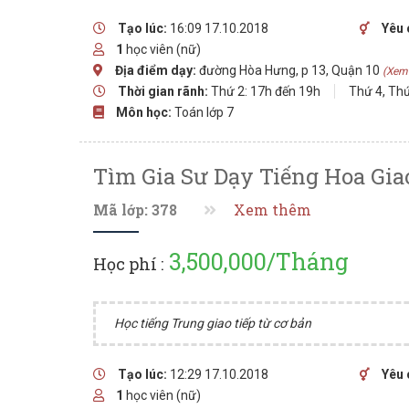
Tạo lúc:
16:09 17.10.2018
Yêu 
1
học viên (nữ)
Địa điểm dạy:
đường Hòa Hưng, p 13, Quận 10
(Xem
Thời gian rãnh:
Thứ 2: 17h đến 19h
Thứ 4, Thứ
Môn học:
Toán lớp 7
Tìm Gia Sư Dạy Tiếng Hoa Gia
Mã lớp: 378
Xem thêm
3,500,000/Tháng
Học phí :
Học tiếng Trung giao tiếp từ cơ bản
Tạo lúc:
12:29 17.10.2018
Yêu 
1
học viên (nữ)