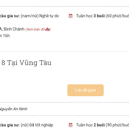
cầu gia sư:
(nam/nữ) Nghề tự do
Tuần học
3 buổi
(60 phút/buổ
1A, Bình Chánh
(Xem bản đồ
)
ến 16h
 8 Tại Vũng Tàu
Lớp đã giao
 Nguyễn An Ninh
cầu gia sư:
(nữ) Đã tốt nghiệp
Tuần học
2 buổi
(90 phút/buổ