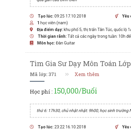
Tạo lúc:
09:25 17.10.2018
Yêu 
1
học viên (nam)
Địa điểm dạy:
khu phố 5, thị trấn Tân Túc, quốc lộ 
Thời gian rãnh:
Tất cả các ngày trong tuần: 10h đ
Môn học:
Đàn Guitar
Tìm Gia Sư Dạy Môn Toán Lớp
Mã lớp: 371
Xem thêm
150,000/Buổi
Học phí :
thứ 6: 17h30, chủ nhật nhật: 9h00, học sinh trường
Tạo lúc:
23:22 16.10.2018
Yêu 