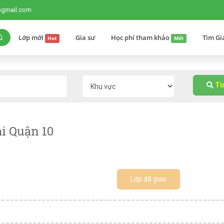
@gmail.com
ủ
Lớp mới
Gia sư
Học phí tham khảo
Tìm Gi
Hot
Mới
T
i Quận 10
Lớp đã giao