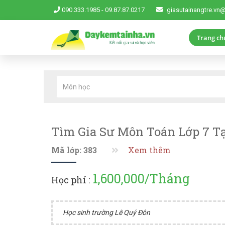
090.333.1985
-
09.87.87.0217
giasutainangtre.vn
Trang ch
Tìm Gia Sư Môn Toán Lớp 7 Tạ
Mã lớp: 383
Xem thêm
1,600,000/Tháng
Học phí :
Học sinh trường Lê Quý Đôn