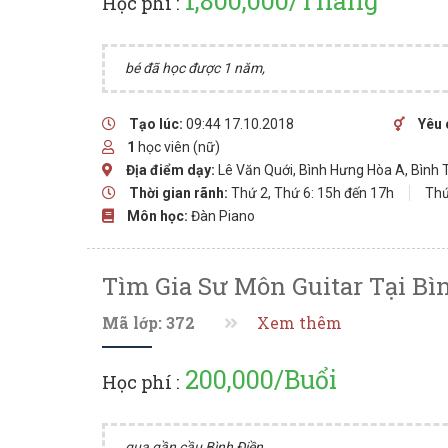
1,800,000/Tháng
Học phí :
bé đã học được 1 năm,
Tạo lúc:
09:44 17.10.2018
Yêu 
1
học viên (nữ)
Địa điểm dạy:
Lê Văn Quới, Bình Hưng Hòa A, Bình 
Thời gian rãnh:
Thứ 2, Thứ 6: 15h đến 17h
Thứ
Môn học:
Đàn Piano
Tìm Gia Sư Môn Guitar Tại B
Mã lớp: 372
Xem thêm
200,000/Buổi
Học phí :
qua gần cầu Bình Điền