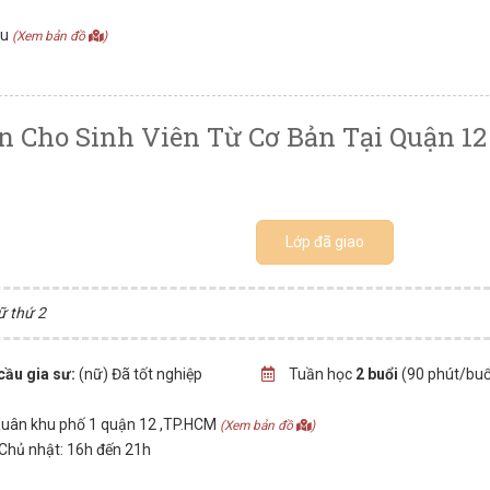
àu
(Xem bản đồ
)
n Cho Sinh Viên Từ Cơ Bản Tại Quận 12
Lớp đã giao
ữ thứ 2
cầu gia sư:
(nữ) Đã tốt nghiệp
Tuần học
2 buổi
(90 phút/buổ
uân khu phố 1 quận 12 ,TP.HCM
(Xem bản đồ
)
 Chủ nhật: 16h đến 21h