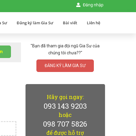
Đăng nhập
a Sư
Đăng ký làm Gia Sư
Bài viết
Liên hệ
"Bạn đã tham gia đội ngũ Gia Sư của
ìm
chúng tôi chưa??"
ĐĂNG KÝ LÀM GIA SƯ
Hãy gọi ngay:
093 143 9203
hoặc
098 707 5826
để được hỗ trợ