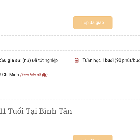
Lớp đã giao
cầu gia sư:
(nữ) Đã tốt nghiệp
Tuần học
1 buổi
(90 phút/buổ
ồ Chí Minh
(Xem bản đồ
)
11 Tuổi Tại Bình Tân