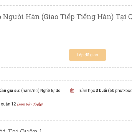
o Người Hàn (giao Tiếp Tiếng Hàn) Tại 
Lớp đã giao
cầu gia sư:
(nam/nữ) Nghề tự do
Tuần học
3 buổi
(60 phút/buổ
, quận 12
(Xem bản đồ
)
t Tại Quận 1