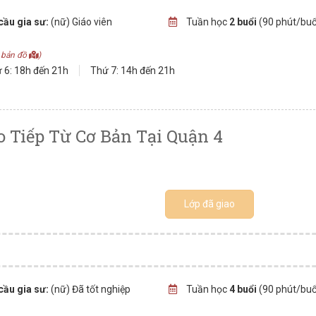
cầu gia sư:
(nữ) Giáo viên
Tuần học
2 buổi
(90 phút/buổ
 bản đồ
)
 6: 18h đến 21h
Thứ 7: 14h đến 21h
o Tiếp Từ Cơ Bản Tại Quận 4
Lớp đã giao
cầu gia sư:
(nữ) Đã tốt nghiệp
Tuần học
4 buổi
(90 phút/buổ