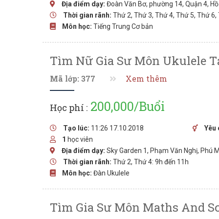
Địa điểm dạy:
Đoàn Văn Bơ, phường 14, Quận 4, Hồ
Thời gian rãnh:
Thứ 2, Thứ 3, Thứ 4, Thứ 5, Thứ 6,
Môn học:
Tiếng Trung Cơ bản
Tìm Nữ Gia Sư Môn Ukulele T
Mã lớp: 377
Xem thêm
200,000/Buổi
Học phí :
Tạo lúc:
11:26 17.10.2018
Yêu 
1
học viên
Địa điểm dạy:
Sky Garden 1, Phạm Văn Nghị, Phú 
Thời gian rãnh:
Thứ 2, Thứ 4: 9h đến 11h
Môn học:
Đàn Ukulele
Tìm Gia Sư Môn Maths And Sci