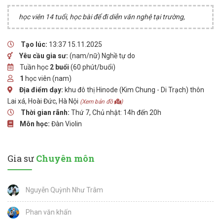
học viên 14 tuổi, học bài để đi diễn văn nghệ tại trường,
Tạo lúc:
13:37 15.11.2025
Yêu cầu gia sư:
(nam/nữ) Nghề tự do
Tuần học
2 buổi
(60 phút/buổi)
1
học viên (nam)
Địa điểm dạy:
khu đô thị Hinode (Kim Chung - Di Trạch) thôn
Lai xá, Hoài Đức, Hà Nội
(Xem bản đồ
)
Thời gian rãnh:
Thứ 7, Chủ nhật: 14h đến 20h
Môn học:
Đàn Violin
Gia sư
Chuyên môn
Nguyễn Quỳnh Như Trâm
Phan văn khấn