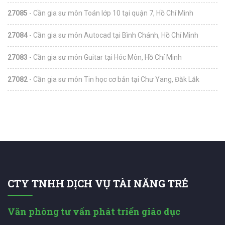
27085
- Cần gia sư môn Toán lớp 10 tại quận 7, Hồ Chí Minh
27084
- Cần gia sư môn Autocad tại Bình Chánh, Hồ Chí Minh
27083
- Cần gia sư môn Guitar tại Hóc Môn, Hồ Chí Minh
27082
- Cần gia sư môn Tin học cơ bản tại Chư Yang, Đăk Lăk
CTY TNHH DỊCH VỤ TÀI NĂNG TRẺ
Văn phòng tư vấn phát triển giáo dục