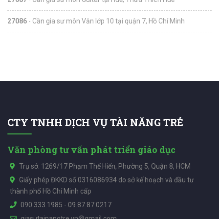
27086
- Cần gia sư môn Văn lớp 10 tại quận 7, Hồ Chí Minh
CTY TNHH DỊCH VỤ TÀI NĂNG TRẺ
Văn phòng tư vấn phát triển giáo dục
Trụ sở: 1269/17 Phạm Thế Hiển, Phường 5, Quận 8, HCM
Giấy phép ĐKKD số 0316086934 do sở kế hoạch và đầu tư
thành phố Hồ Chí Minh cấp
090.333.1985
-
09.87.87.0217
giasutainangtre.vn@gmail.com