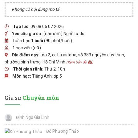
Không có nội dung mô tả
Tạo lúc:
09:08 06.07.2026
Yêu cầu gia sư:
(nam/nữ) Nghề tự do
Tuần học
1 buổi
(90 phút/buổi)
1
học viên (nữ)
Địa điểm dạy:
tòa 2, cc La astoria, số 383 nguyễn duy trinh,
phường bình trưng, Hồ Chí Minh
(Xem bản đồ
)
Thời gian rãnh:
Thứ 2: 10h
Môn học:
Tiếng Anh lớp 5
Gia sư
Chuyên môn
Đinh Ngô Gia Linh
Đỗ Phương Thảo